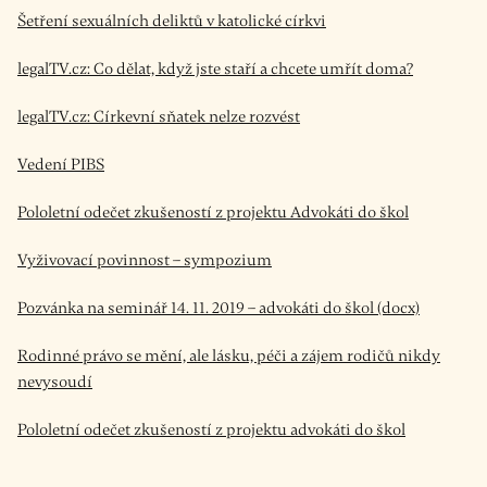
Šetření sexuálních deliktů v katolické církvi
legalTV.cz: Co dělat, když jste staří a chcete umřít doma?
legalTV.cz: Církevní sňatek nelze rozvést
Vedení PIBS
Pololetní odečet zkušeností z projektu Advokáti do škol
Vyživovací povinnost – sympozium
Pozvánka na seminář 14. 11. 2019 – advokáti do škol (docx)
Rodinné právo se mění, ale lásku, péči a zájem rodičů nikdy
nevysoudí
Pololetní odečet zkušeností z projektu advokáti do škol