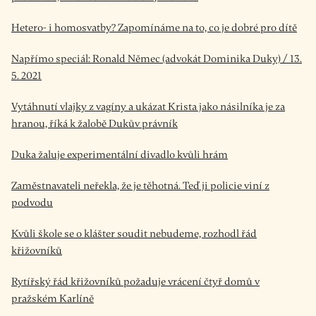
Hetero- i homosvatby? Zapomínáme na to, co je dobré pro dítě
Napřímo speciál: Ronald Němec (advokát Dominika Duky) / 13.
5. 2021
Vytáhnutí vlajky z vagíny a ukázat Krista jako násilníka je za
hranou, říká k žalobě Dukův právník
Duka žaluje experimentální divadlo kvůli hrám
Zaměstnavateli neřekla, že je těhotná. Teď ji policie viní z
podvodu
Kvůli škole se o klášter soudit nebudeme, rozhodl řád
křižovníků
Rytířský řád křižovníků požaduje vrácení čtyř domů v
pražském Karlíně