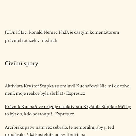
JUDr. ICLic. Ronald Němec Ph.D. je častým komentátorem
právních otázek v médiích:
Civilní spory
Aktivista Kryštof Stupka se omluvil Kuchařové: Nic mi do toho
není, moje reakce byla zbrklá! - Expres.cz
Právník Kuchařové reaguje na aktivistu Kryštofa Stupku: Měl by
to být on, kdo odstoupí! - Expres.cz
Arcibiskupství nám věž sebralo. Je nemorální, aby ji teď
prodávalo, říká kostelník od sv. Jindřicha