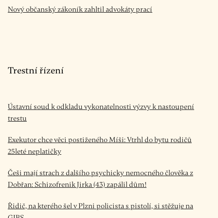
Nový občanský zákoník zahltil advokáty prací
Trestní řízení
Ústavní soud k odkladu vykonatelnosti výzvy k nastoupení
trestu
Exekutor chce věci postiženého Míši: Vtrhl do bytu rodičů
25leté neplatičky
Češi mají strach z dalšího psychicky nemocného člověka z
Dobřan: Schizofrenik Jirka (43) zapálil dům!
Řidič, na kterého šel v Plzni policista s pistolí, si stěžuje na
GIBS