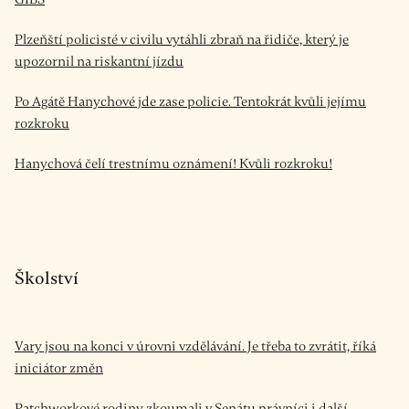
Plzeňští policisté v civilu vytáhli zbraň na řidiče, který je
upozornil na riskantní jízdu
Po Agátě Hanychové jde zase policie. Tentokrát kvůli jejímu
rozkroku
Hanychová čelí trestnímu oznámení! Kvůli rozkroku!
Školství
Vary jsou na konci v úrovni vzdělávání. Je třeba to zvrátit, říká
iniciátor změn
Patchworkové rodiny zkoumali v Senátu právníci i další