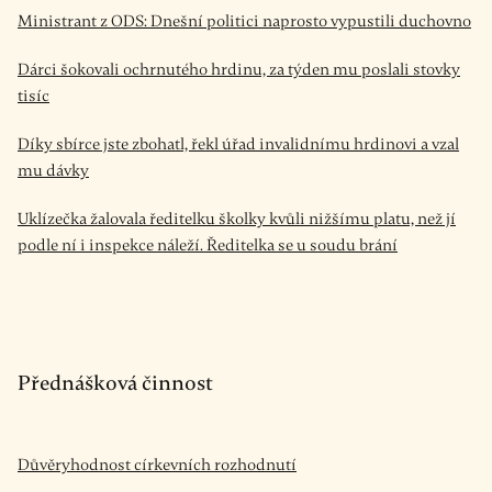
Ministrant z ODS: Dnešní politici naprosto vypustili duchovno
Dárci šokovali ochrnutého hrdinu, za týden mu poslali stovky
tisíc
Díky sbírce jste zbohatl, řekl úřad invalidnímu hrdinovi a vzal
mu dávky
Uklízečka žalovala ředitelku školky kvůli nižšímu platu, než jí
podle ní i inspekce náleží. Ředitelka se u soudu brání
Přednášková činnost
Důvěryhodnost církevních rozhodnutí