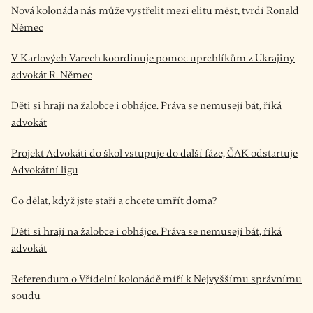
Nová kolonáda nás může vystřelit mezi elitu měst, tvrdí Ronald
Němec
V Karlových Varech koordinuje pomoc uprchlíkům z Ukrajiny
advokát R. Němec
Děti si hrají na žalobce i obhájce. Práva se nemusejí bát, říká
advokát
Projekt Advokáti do škol vstupuje do další fáze, ČAK odstartuje
Advokátní ligu
Co dělat, když jste staří a chcete umřít doma?
Děti si hrají na žalobce i obhájce. Práva se nemusejí bát, říká
advokát
Referendum o Vřídelní kolonádě míří k Nejvyššímu správnímu
soudu