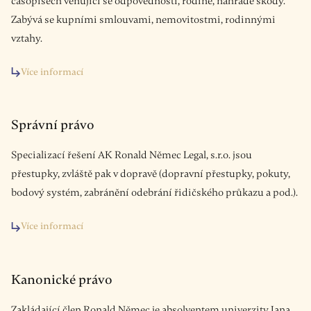
časopisech věnující se odpovědnosti, rodině, náhradě škody.
Zabývá se kupními smlouvami, nemovitostmi, rodinnými
vztahy.
Více informací
Správní právo
Specializací řešení AK Ronald Němec Legal, s.r.o. jsou
přestupky, zvláště pak v dopravě (dopravní přestupky, pokuty,
bodový systém, zabránění odebrání řidičského průkazu a pod.).
Více informací
Kanonické právo
Zakládající člen Ronald Němec je absolventem univerzity Jana