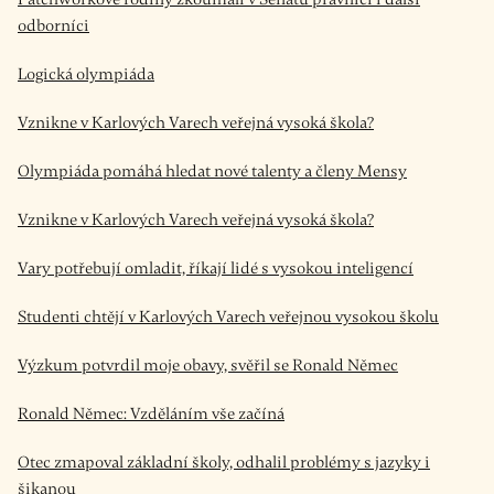
odborníci
Logická olympiáda
Vznikne v Karlových Varech veřejná vysoká škola?
Olympiáda pomáhá hledat nové talenty a členy Mensy
Vznikne v Karlových Varech veřejná vysoká škola?
Vary potřebují omladit, říkají lidé s vysokou inteligencí
Studenti chtějí v Karlových Varech veřejnou vysokou školu
Výzkum potvrdil moje obavy, svěřil se Ronald Němec
Ronald Němec: Vzděláním vše začíná
Otec zmapoval základní školy, odhalil problémy s jazyky i
šikanou