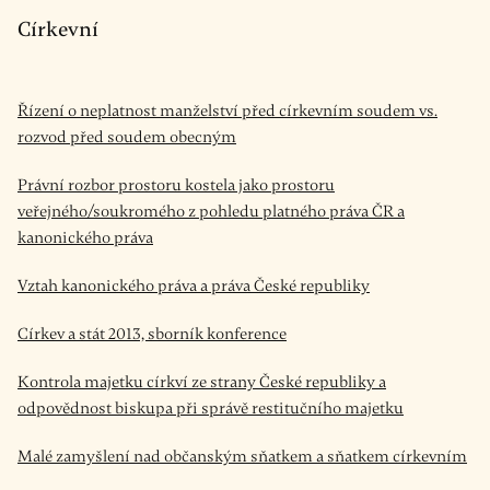
Církevní
Řízení o neplatnost manželství před církevním soudem vs.
rozvod před soudem obecným
Právní rozbor prostoru kostela jako prostoru
veřejného/soukromého z pohledu platného práva ČR a
kanonického práva
Vztah kanonického práva a práva České republiky
Církev a stát 2013, sborník konference
Kontrola majetku církví ze strany České republiky a
odpovědnost biskupa při správě restitučního majetku
Malé zamyšlení nad občanským sňatkem a sňatkem církevním